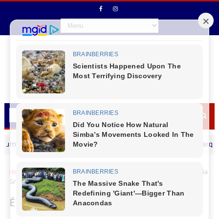
liz dia dos Pais
Prefeito de Marquinho Eli
MENSAGEM DIA DOS PAIS
Home
Obituário
É com pesar que noticiamos o falecimento da
Sra. Nadir Schneider Schon, 72 anos
É com pesar que noticiamos o