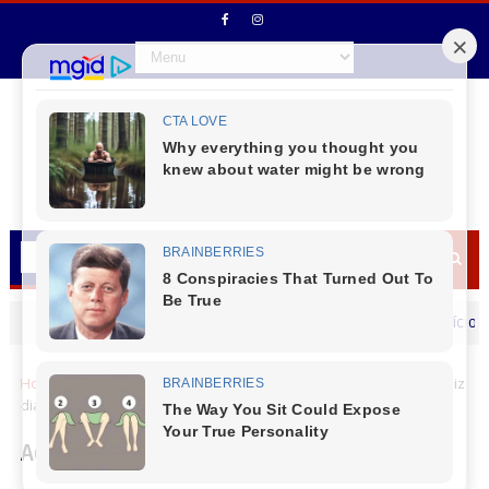
Secretário de Fazenda Maurício Osciany
MENSAGEM DIA DOS PAIS
Home
Locais
Ademilson Moraes (Bico) deseja a todos um Feliz
dia dos Pais
Ademilson Moraes (Bico) deseja a