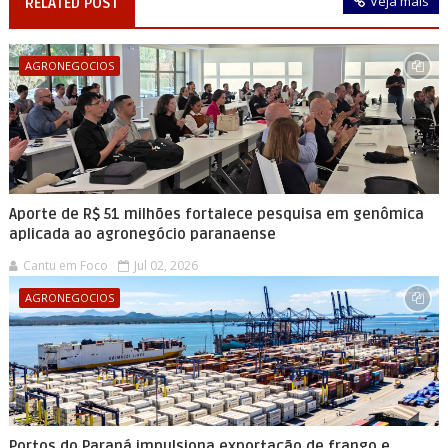
Veja mais
RELATED POST
AGRONEGOCIOS
Aporte de R$ 51 milhões fortalece pesquisa em genômica
aplicada ao agronegócio paranaense
Cantu em Foco
Jul 02, 2026
AGRONEGOCIOS
Portos do Paraná impulsiona exportação de frango e