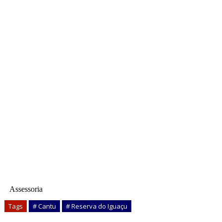
Assessoria
Tags
# Cantu
# Reserva do Iguaçu