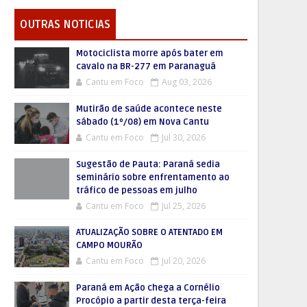
OUTRAS NOTICIAS
Motociclista morre após bater em
cavalo na BR-277 em Paranaguá
Cantu em Foco
Aug 03, 2026
Mutirão de saúde acontece neste
sábado (1º/08) em Nova Cantu
Cantu em Foco
Jul 30, 2026
Sugestão de Pauta: Paraná sedia
seminário sobre enfrentamento ao
tráfico de pessoas em julho
Cantu em Foco
Jul 25, 2026
ATUALIZAÇÃO SOBRE O ATENTADO EM
CAMPO MOURÃO
Cantu em Foco
Jul 20, 2026
Paraná em Ação chega a Cornélio
Procópio a partir desta terça-feira