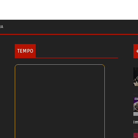
IA
TEMPO
i