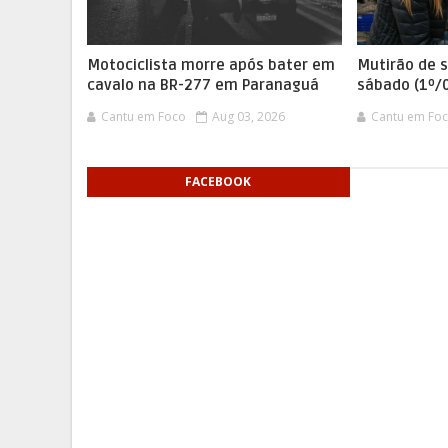
Motociclista morre após bater em
Mutirão de 
cavalo na BR-277 em Paranaguá
sábado (1º/
Cantu em Foco
Aug 03, 2026
Cantu em Fo
FACEBOOK