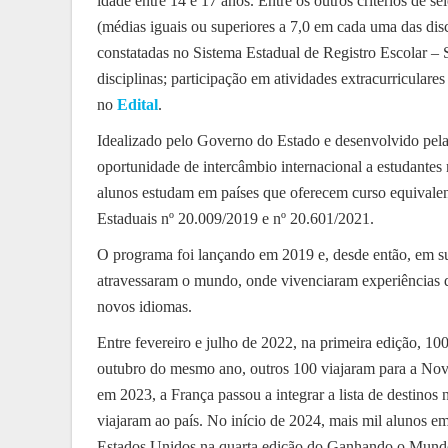
idade entre 14 e 17 anos. Entre os outros critérios de
(médias iguais ou superiores a 7,0 em cada uma das disc
constatadas no Sistema Estadual de Registro Escolar –
disciplinas; participação em atividades extracurricular
no
Edital
.
Idealizado pelo Governo do Estado e desenvolvido pela
oportunidade de intercâmbio internacional a estudantes 
alunos estudam em países que oferecem curso equivalent
Estaduais nº 20.009/2019 e nº 20.601/2021.
O programa foi lançando em 2019 e, desde então, em sua
atravessaram o mundo, onde vivenciaram experiências de
novos idiomas.
Entre fevereiro e julho de 2022, na primeira edição, 10
outubro do mesmo ano, outros 100 viajaram para a Nova 
em 2023, a França passou a integrar a lista de destin
viajaram ao país. No início de 2024, mais mil alunos e
Estados Unidos na quarta edição do Ganhando o Mund