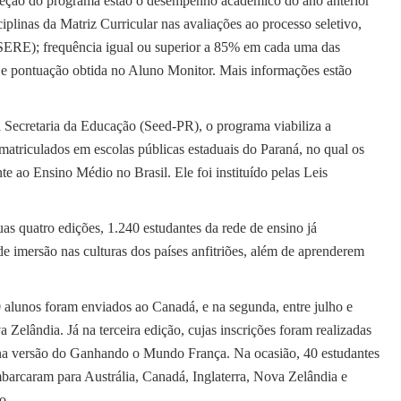
 seleção do programa estão o desempenho acadêmico do ano anterior
iplinas da Matriz Curricular nas avaliações ao processo seletivo,
 SERE); frequência igual ou superior a 85% em cada uma das
es e pontuação obtida no Aluno Monitor. Mais informações estão
 Secretaria da Educação (Seed-PR), o programa viabiliza a
matriculados em escolas públicas estaduais do Paraná, no qual os
e ao Ensino Médio no Brasil. Ele foi instituído pelas Leis
s quatro edições, 1.240 estudantes da rede de ensino já
 imersão nas culturas dos países anfitriões, além de aprenderem
0 alunos foram enviados ao Canadá, e na segunda, entre julho e
Zelândia. Já na terceira edição, cujas inscrições foram realizadas
os na versão do Ganhando o Mundo França. Na ocasião, 40 estudantes
mbarcaram para Austrália, Canadá, Inglaterra, Nova Zelândia e
o.