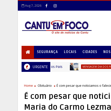
Aug 7, 2026
SEGURANÇA
LOCAIS
CIDADES
NOS
URGENTE
Al
MENSAGEM DIA DOS PAIS
Home
Obituário
É com pesar que noticiamos o falec
É com pesar que notic
Maria do Carmo Lezma