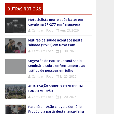
OUTRAS NOTICIAS
Motociclista morre após bater em
cavalo na BR-277 em Paranaguá
Cantu em Foco
Aug 03, 2026
Mutirão de saúde acontece neste
sábado (1º/08) em Nova Cantu
Cantu em Foco
Jul 30, 2026
Sugestão de Pauta: Paraná sedia
seminário sobre enfrentamento ao
tráfico de pessoas em julho
Cantu em Foco
Jul 25, 2026
ATUALIZAÇÃO SOBRE O ATENTADO EM
CAMPO MOURÃO
Cantu em Foco
Jul 20, 2026
Paraná em Ação chega a Cornélio
Procópio a partir desta terça-feira