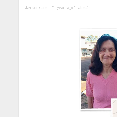
Nilson Cantu
2 years ago
Obituário,