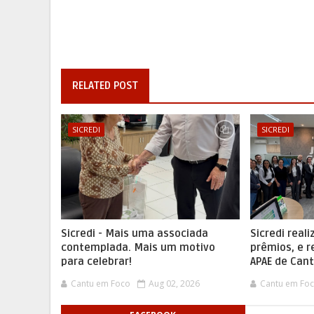
RELATED POST
SICREDI
SICREDI
Sicredi - Mais uma associada
Sicredi real
contemplada. Mais um motivo
prêmios, e r
para celebrar!
APAE de Can
Cantu em Foco
Aug 02, 2026
Cantu em Fo