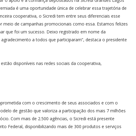
ir o apoio e a confiança depositados na Sicredi Grandes Lagos
miada é uma oportunidade única de celebrar essa trajetória de
ceira cooperativa, o Sicredi tem entre seus diferenciais esse
por meio de campanhas promocionais como essa. Estamos felizes
ar que foi um sucesso. Deixo registrado em nome da
agradecimento a todos que participaram”, destaca o presidente
stão disponíveis nas redes sociais da cooperativa,
comprometida com o crescimento de seus associados e com o
delo de gestão que valoriza a participação dos mais 7 milhões
cio. Com mais de 2.500 agências, o Sicredi está presente
rito Federal, disponibilizando mais de 300 produtos e serviços