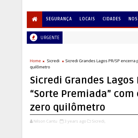
SEGURANÇA
LOCAIS
CIDADES
NOS
URGENTE
Home
Sicredi
Sicredi Grandes Lagos PR/SP encerra 
quilômetro
Sicredi Grandes Lagos
“Sorte Premiada” com 
zero quilômetro
Nilson Cantu
3 years ago
Sicredi,