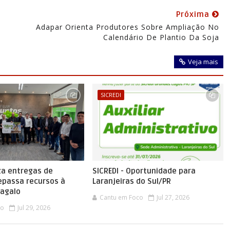
Próxima
Adapar Orienta Produtores Sobre Ampliação No
Calendário De Plantio Da Soja
Veja mais
SICREDI
iza entregas de
SICREDI - Oportunidade para
epassa recursos à
Laranjeiras do Sul/PR
tagalo
Cantu em Foco
Jul 27, 2026
co
Jul 29, 2026