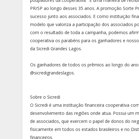
poupadores da cooperativa. “É uma maneira de retribu
PR/SP ao longo desses 35 anos. A promoção Sorte Pre
sucesso junto aos associados. E como instituição finan
modelo que valoriza a participação dos associados 
com o resultado de toda a campanha, podemos afirm
cooperativa os parabéns para os ganhadores e nosso 
da Sicredi Grandes Lagos.
Os ganhadores de todos os prêmios ao longo do ano e
@sicredigrandeslagos.
Sobre o Sicredi
O Sicredi é uma instituição financeira cooperativa 
desenvolvimento das regiões onde atua. Possui um mo
de associados, que exercem o papel de donos do negó
fisicamente em todos os estados brasileiros e no Dist
financeiros.