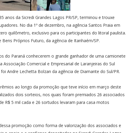
anos da Sicredi Grandes Lagos PR/SP, terminou e trouxe
padores. No dia 1º de dezembro, na agência Santos Praia em
ro quilômetro, exclusivo para os participantes do litoral paulista.
 Bens Próprios Futuro, da agência de Itanhaém/SP.
ciados do Paraná conhecerem o grande ganhador de uma camionete
a Associação Comercial e Empresarial de Laranjeiras do Sul
 foi Andre Lechetta Bolzan da agência de Diamante do Sul/PR.
 prêmios ao longo da promoção que teve início em março deste
lizados dois sorteios, nos quais foram premiados 26 associados
de R$ 5 mil cada e 26 sortudos levaram para casa motos
a dessa promoção como forma de valorização dos associados e