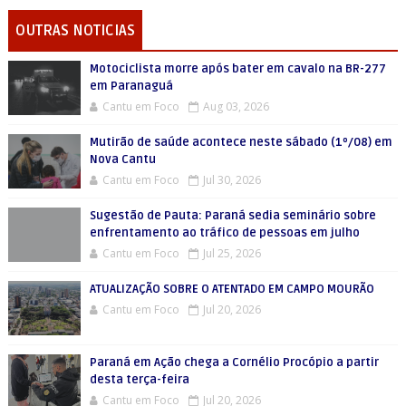
OUTRAS NOTICIAS
Motociclista morre após bater em cavalo na BR-277
em Paranaguá
Cantu em Foco
Aug 03, 2026
Mutirão de saúde acontece neste sábado (1º/08) em
Nova Cantu
Cantu em Foco
Jul 30, 2026
Sugestão de Pauta: Paraná sedia seminário sobre
enfrentamento ao tráfico de pessoas em julho
Cantu em Foco
Jul 25, 2026
ATUALIZAÇÃO SOBRE O ATENTADO EM CAMPO MOURÃO
Cantu em Foco
Jul 20, 2026
Paraná em Ação chega a Cornélio Procópio a partir
desta terça-feira
Cantu em Foco
Jul 20, 2026