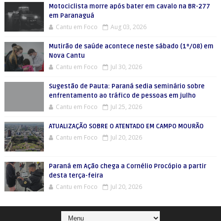
Motociclista morre após bater em cavalo na BR-277
em Paranaguá
Cantu em Foco
Aug 03, 2026
Mutirão de saúde acontece neste sábado (1º/08) em
Nova Cantu
Cantu em Foco
Jul 30, 2026
Sugestão de Pauta: Paraná sedia seminário sobre
enfrentamento ao tráfico de pessoas em julho
Cantu em Foco
Jul 25, 2026
ATUALIZAÇÃO SOBRE O ATENTADO EM CAMPO MOURÃO
Cantu em Foco
Jul 20, 2026
Paraná em Ação chega a Cornélio Procópio a partir
desta terça-feira
Cantu em Foco
Jul 20, 2026