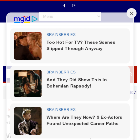
Prefeito de Reserva do Iguaçu Vitório Antunes 
MENSAGEM DIA DOS PAIS
Home
Cantu
Virmond
Virmond - Governo Municipal
recebeu visita do chefe da SEAB Regional de Laranjeiras do Sul
Valter Rodack
Virmond - Governo Municipal recebeu