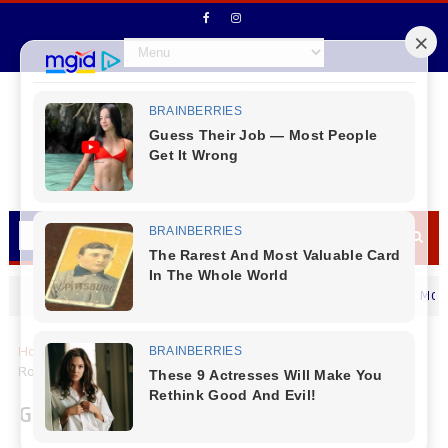
Vice - Prefeito Ademilson Moraes (Bic
MENSAGEM DIA DOS PAIS
Home
Cantu
Guaraniaçu
Guaraniaçu - Último Dia Do
Rodeio Show Cancelado (14/11, Terça-feira).
Guaraniaçu - Último Dia Do Rodeio