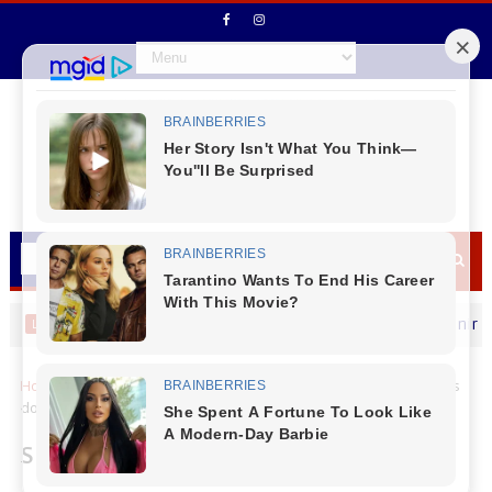
Dia C 2026 da Coprossel e Sicoob Credicapital vai reunir cooperativa
Home
Sicredi
Sicredi Grandes Lagos recebeu em Laranjeiras
do Sul a Reunião de Unidade Administrativa - RUA
Sicredi Grandes Lagos recebeu em