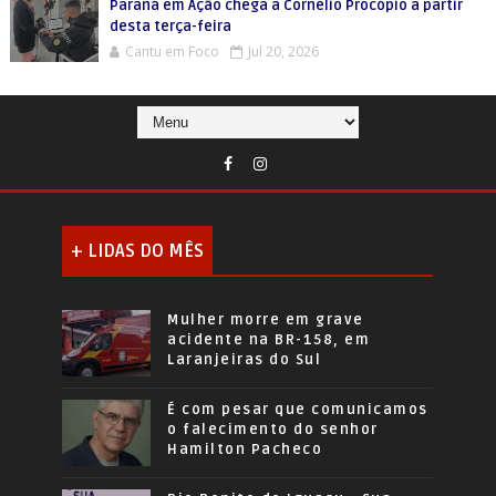
Paraná em Ação chega a Cornélio Procópio a partir
desta terça-feira
Cantu em Foco
Jul 20, 2026
+ LIDAS DO MÊS
Mulher morre em grave
acidente na BR-158, em
Laranjeiras do Sul
É com pesar que comunicamos
o falecimento do senhor
Hamilton Pacheco