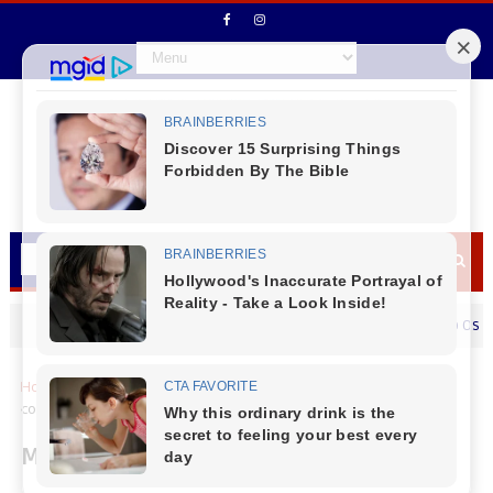
Secretário de Fazenda Maurício Osciany de
MENSAGEM DIA DOS PAIS
Home
Cantu
Marquinho
Marquinho - Mais uma grande
conquista para a saúde!
Marquinho - Mais uma grande