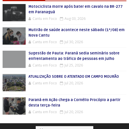
Motociclista morre após bater em cavalo na BR-277
em Paranaguá
Cantu em Foco
Aug 03, 2026
Mutirão de saúde acontece neste sábado (1º/08) em
Nova Cantu
Cantu em Foco
Jul 30, 2026
Sugestão de Pauta: Paraná sedia seminário sobre
enfrentamento ao tráfico de pessoas em julho
Cantu em Foco
Jul 25, 2026
ATUALIZAÇÃO SOBRE O ATENTADO EM CAMPO MOURÃO
Cantu em Foco
Jul 20, 2026
Paraná em Ação chega a Cornélio Procópio a partir
desta terça-feira
Cantu em Foco
Jul 20, 2026