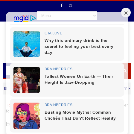
Prefeito Jaison Mendes deseja um Feliz dia
MENSAGEM DIA DOS PAIS
Home
Cidades
Equipes da Copel trabalham para restabelecer
fornecimento de energia em todas as regiões
Equipes da Copel trabalham para