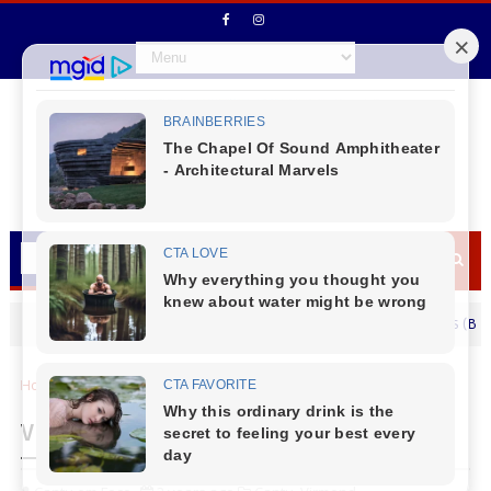
Vice - Prefeito Ademilson Moraes (Bico) des
MENSAGEM DIA DOS PAIS
Home
Cantu
Virmond
Virmond - Mutirão contra a Dengue
Virmond - Mutirão contra a Dengue