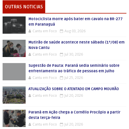
OUTRAS NOTICIAS
Motociclista morre após bater em cavalo na BR-277
em Paranaguá
Cantu em Foco
Aug 03, 2026
Mutirão de saúde acontece neste sábado (1º/08) em
Nova Cantu
Cantu em Foco
Jul 30, 2026
Sugestão de Pauta: Paraná sedia seminário sobre
enfrentamento ao tráfico de pessoas em julho
Cantu em Foco
Jul 25, 2026
ATUALIZAÇÃO SOBRE O ATENTADO EM CAMPO MOURÃO
Cantu em Foco
Jul 20, 2026
Paraná em Ação chega a Cornélio Procópio a partir
desta terça-feira
Cantu em Foco
Jul 20, 2026