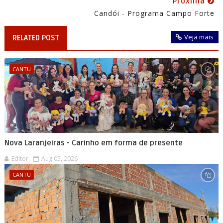
Próxima
Candói - Programa Campo Forte
Veja mais
RELATED POST
CANTU
Nova Laranjeiras - Carinho em forma de presente
Editor
Aug 05, 2026
CANTU