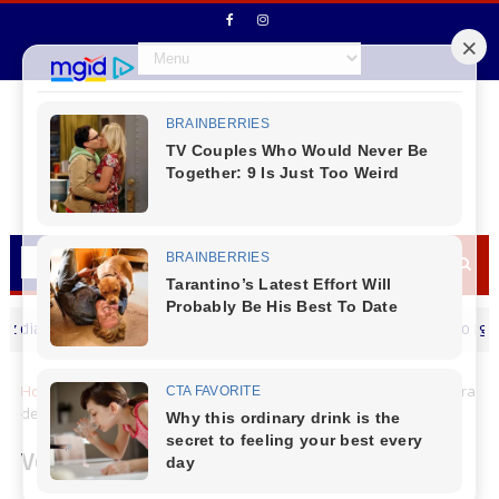
 dos Pais
Prefeito de Reserva do Iguaçu Vi
MENSAGEM DIA DOS PAIS
Home
Cantu
Nova Laranjeiras
Vem aí o leilão da Prefeitura
de Nova Laranjeiras
Vem aí o leilão da Prefeitura de Nova