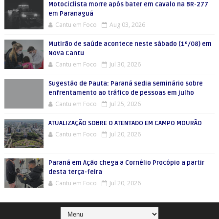
Motociclista morre após bater em cavalo na BR-277
em Paranaguá
Cantu em Foco
Aug 03, 2026
Mutirão de saúde acontece neste sábado (1º/08) em
Nova Cantu
Cantu em Foco
Jul 30, 2026
Sugestão de Pauta: Paraná sedia seminário sobre
enfrentamento ao tráfico de pessoas em julho
Cantu em Foco
Jul 25, 2026
ATUALIZAÇÃO SOBRE O ATENTADO EM CAMPO MOURÃO
Cantu em Foco
Jul 20, 2026
Paraná em Ação chega a Cornélio Procópio a partir
desta terça-feira
Cantu em Foco
Jul 20, 2026