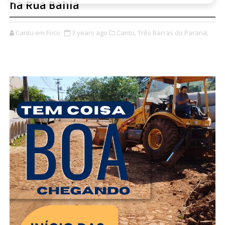
na Rua Bahia
Cantu em Foco
3 years ago
Cantu,
Três Barras do Paraná,