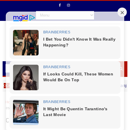
Acidente entre carro e motocicleta é registrado em Laranjeiras do 
Home
Campo Bonito
Cantu
Campo Bonito - Eleição para
escolha de membros do Conselho Tutelar
Campo Bonito - Eleição para escolha