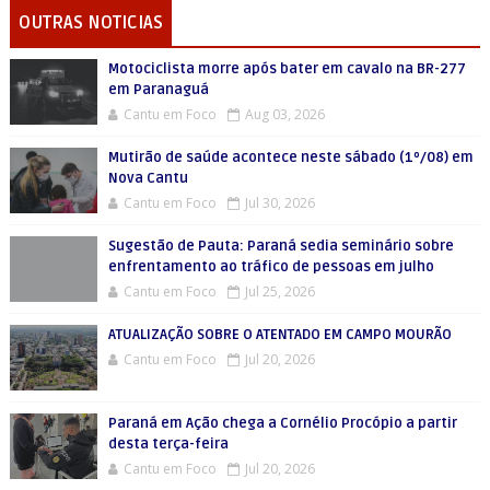
OUTRAS NOTICIAS
Motociclista morre após bater em cavalo na BR-277
em Paranaguá
Cantu em Foco
Aug 03, 2026
Mutirão de saúde acontece neste sábado (1º/08) em
Nova Cantu
Cantu em Foco
Jul 30, 2026
Sugestão de Pauta: Paraná sedia seminário sobre
enfrentamento ao tráfico de pessoas em julho
Cantu em Foco
Jul 25, 2026
ATUALIZAÇÃO SOBRE O ATENTADO EM CAMPO MOURÃO
Cantu em Foco
Jul 20, 2026
Paraná em Ação chega a Cornélio Procópio a partir
desta terça-feira
Cantu em Foco
Jul 20, 2026