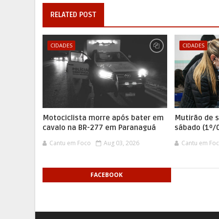
RELATED POST
CIDADES
CIDADES
Motociclista morre após bater em
Mutirão de 
cavalo na BR-277 em Paranaguá
sábado (1º/
Cantu em Foco
Aug 03, 2026
Cantu em Fo
FACEBOOK