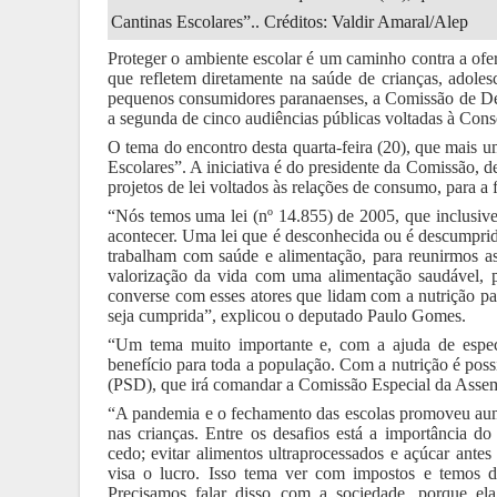
Cantinas Escolares”.. Créditos: Valdir Amaral/Alep
Proteger o ambiente escolar é um caminho contra a ofer
que refletem diretamente na saúde de crianças, adolesc
pequenos consumidores paranaenses, a Comissão de Def
a segunda de cinco audiências públicas voltadas à Con
O tema do encontro desta quarta-feira (20), que mais 
Escolares”. A iniciativa é do presidente da Comissão, 
projetos de lei voltados às relações de consumo, para 
“Nós temos uma lei (n
º 14.855) de
2005, que inclusiv
acontecer. Uma lei que é desconhecida ou é descumprida.
trabalham com saúde e alimentação, para reunirmos as
valorização da vida com uma alimentação saudável, pa
converse com esses atores que lidam com a nutrição par
seja cumprida”, explicou o deputado Paulo Gomes.
“Um tema muito importante e, com a ajuda de espec
benefício para toda a população. Com a nutrição é poss
(PSD), que irá comandar a Comissão Especial da Assem
“A pandemia e o fechamento das escolas promoveu aum
nas crianças. Entre os desafios está a importância d
cedo; evitar alimentos ultraprocessados e açúcar antes
visa o lucro. Isso tema ver com impostos e temos de 
Precisamos falar disso com a sociedade, porque e