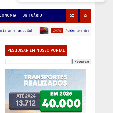
CONOMIA
OBITUÁRIO
iras do Sul
Acidente entre carro e motocicleta é 
LOCAIS
PESQUISAR EM NOSSO PORTAL