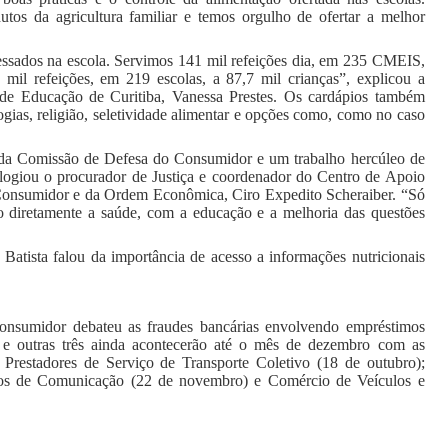
os da agricultura familiar e temos orgulho de ofertar a melhor
cessados na escola. Servimos 141 mil refeições dia, em 235 CMEIS,
 mil refeições, em 219 escolas, a 87,7 mil crianças”, explicou a
 de Educação de Curitiba, Vanessa Prestes. Os cardápios também
ogias, religião, seletividade alimentar e opções como, como no caso
e da Comissão de Defesa do Consumidor e um trabalho hercúleo de
elogiou o procurador de Justiça e coordenador do Centro de Apoio
 Consumidor e da Ordem Econômica, Ciro Expedito Scheraiber. “Só
ão diretamente a saúde, com a educação e a melhoria das questões
Batista falou da importância de acesso a informações nutricionais
nsumidor debateu as fraudes bancárias envolvendo empréstimos
 e outras três ainda acontecerão até o mês de dezembro com as
restadores de Serviço de Transporte Coletivo (18 de outubro);
tivos de Comunicação (22 de novembro) e Comércio de Veículos e