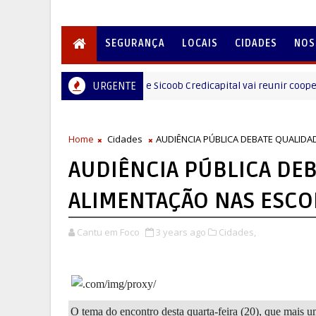
SEGURANÇA
LOCAIS
CIDADES
NOS
Dia C 2026 da Coprossel e Sicoob Credicapital vai reunir cooperativa
URGENTE
Home
Cidades
AUDIÊNCIA PÚBLICA DEBATE QUALID
AUDIÊNCIA PÚBLICA DE
ALIMENTAÇÃO NAS ESCO
Cantu em Foco
3 years ago
Cidades,
O tema do encontro desta quarta-feira (20), que mais 