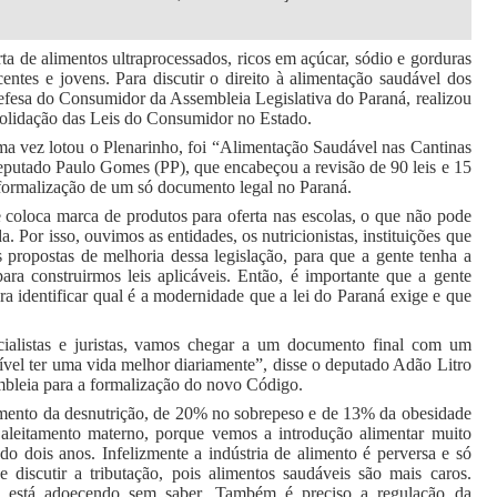
ta de alimentos ultraprocessados, ricos em açúcar, sódio e gorduras
entes e jovens. Para discutir o direito à alimentação saudável dos
esa do Consumidor da Assembleia Legislativa do Paraná, realizou
solidação das Leis do Consumidor no Estado.
uma vez lotou o Plenarinho, foi “Alimentação Saudável nas Cantinas
deputado Paulo Gomes (PP), que encabeçou a revisão de 90 leis e 15
a formalização de um só documento legal no Paraná.
e coloca marca de produtos para oferta nas escolas, o que não pode
 Por isso, ouvimos as entidades, os nutricionistas, instituições que
 propostas de melhoria dessa legislação, para que a gente tenha a
ra construirmos leis aplicáveis. Então, é importante que a gente
a identificar qual é a modernidade que a lei do Paraná exige e que
ialistas e juristas, vamos chegar a um documento final com um
ível ter uma vida melhor diariamente”, disse o deputado Adão Litro
bleia para a formalização do novo Código.
ento da desnutrição, de 20% no sobrepeso e de 13% da obesidade
o aleitamento materno, porque vemos a introdução alimentar muito
 do dois anos. Infelizmente a indústria de alimento é perversa e só
discutir a tributação, pois alimentos saudáveis são mais caros.
la está adoecendo sem saber. Também é preciso a regulação da