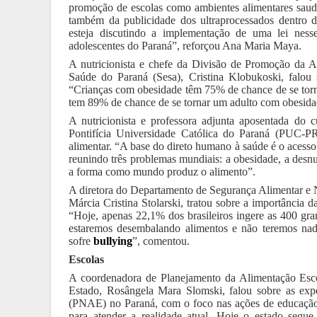
promoção de escolas como ambientes alimentares saudáv
também da publicidade dos ultraprocessados dentro da
esteja discutindo a implementação de uma lei nesse
adolescentes do Paraná”, reforçou Ana Maria Maya.
A nutricionista e chefe da Divisão de Promoção da Al
Saúde do Paraná (Sesa), Cristina Klobukoski, falou 
“Crianças com obesidade têm 75% de chance de se tor
tem 89% de chance de se tornar um adulto com obesida
A nutricionista e professora adjunta aposentada do
Pontifícia Universidade Católica do Paraná (PUC-P
alimentar. “A base do direto humano à saúde é o aces
reunindo três problemas mundiais: a obesidade, a desn
a forma como mundo produz o alimento”.
A diretora do Departamento de Segurança Alimentar e N
Márcia Cristina Stolarski, tratou sobre a importância d
“Hoje, apenas 22,1% dos brasileiros ingere as 400 gr
estaremos desembalando alimentos e não teremos nada 
sofre
bullying
”, comentou.
Escolas
A coordenadora de Planejamento da Alimentação Esc
Estado, Rosângela Mara Slomski, falou sobre as exp
(PNAE) no Paraná, com o foco nas ações de educação a
para atender a realidade atual. Hoje o estado segue 