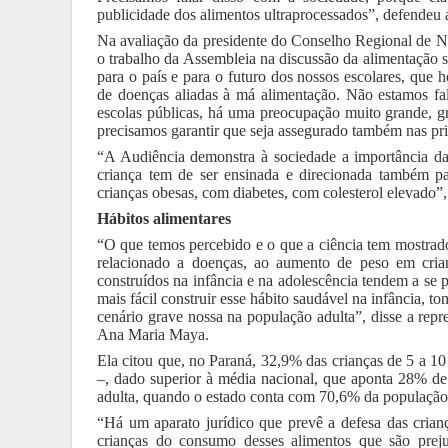
publicidade dos alimentos ultraprocessados”, defende
Na avaliação da
presidente do Conselho Regional de Nu
o trabalho da Assembleia na discussão da alimentação 
para o país e para o futuro dos nossos escolares, que
de doenças aliadas à má alimentação. Não estamos f
escolas públicas, há uma preocupação muito grande, 
precisamos garantir que seja assegurado também nas pr
“A Audiência demonstra à sociedade a importância da
criança tem de ser ensinada e direcionada também p
crianças obesas, com diabetes, com colesterol elevado”,
Hábitos alimentares
“O que temos percebido e o que a ciência tem mostrad
relacionado a doenças, ao aumento de peso em crian
construídos na infância e na adolescência tendem a se p
mais fácil construir esse hábito saudável na infância, t
cenário grave nossa na população adulta”, disse a rep
Ana Maria Maya.
Ela citou que, no Paraná, 32,9% das crianças de 5 a 1
–, dado superior à média nacional, que aponta 28% de
adulta, quando o estado conta com 70,6% da população
“Há um aparato jurídico que prevê a defesa das crianç
crianças do consumo desses alimentos que são preju