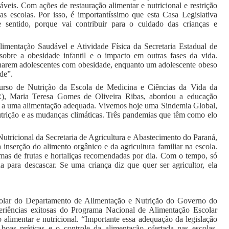
eis. Com ações de restauração alimentar e nutricional e restrição
s escolas. Por isso, é importantíssimo que esta Casa Legislativa
 sentido, porque vai contribuir para o cuidado das crianças e
imentação Saudável e Atividade Física da Secretaria Estadual de
sobre a obesidade infantil e o impacto em outras fases da vida.
narem adolescentes com obesidade, enquanto um adolescente obeso
de”.
 curso de Nutrição da Escola de Medicina e Ciências da Vida da
R), Maria Teresa Gomes de Oliveira Ribas, abordou a educação
so a uma alimentação adequada. Vivemos hoje uma Sindemia Global,
utrição e as mudanças climáticas. Três pandemias que têm como elo
utricional da Secretaria de Agricultura e Abastecimento do Paraná,
a inserção do alimento orgânico e da agricultura familiar na escola.
amas de frutas e hortaliças recomendadas por dia. Com o tempo, só
para descascar. Se uma criança diz que quer ser agricultor, ela
olar do Departamento de Alimentação e Nutrição do Governo do
eriências exitosas do Programa Nacional de Alimentação Escolar
limentar e nutricional. “Importante essa adequação da legislação
boas práticas e o controle da alimentação ofertada nas escolas.