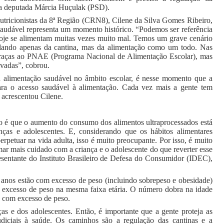
u a deputada Márcia Huçulak (PSD).
tricionistas da 8ª Região (CRN8), Cilene da Silva Gomes Ribeiro,
saudável representa um
momento histórico. “Podemos ser referência
 hoje se alimentam muitas vezes muito mal. Temos um grave cenário
alando apenas da cantina, mas da alimentação como um todo. Nas
graças ao PNAE (Programa Nacional de Alimentação Escolar), mas
ivadas”, cobrou.
 alimentação saudável no âmbito escolar, é nesse momento que a
ara o acesso saudável à alimentação. Cada vez mais a gente tem
 acrescentou Cilene.
o é que o aumento do consumo dos alimentos ultraprocessados está
ças e adolescentes. E, considerando que os hábitos alimentares
erpetuar na vida adulta, isso é muito preocupante. Por isso, é muito
omar mais cuidado com a criança e o adolescente do que reverter esse
resentante do Instituto Brasileiro de Defesa do Consumidor (IDEC),
0 anos estão com excesso de peso (incluindo sobrepeso e obesidade)
 excesso de peso na mesma faixa etária. O número dobra na idade
 com excesso de peso.
as e dos adolescentes. Então, é importante que a gente proteja as
diciais à saúde. Os caminhos são a regulação das cantinas e a