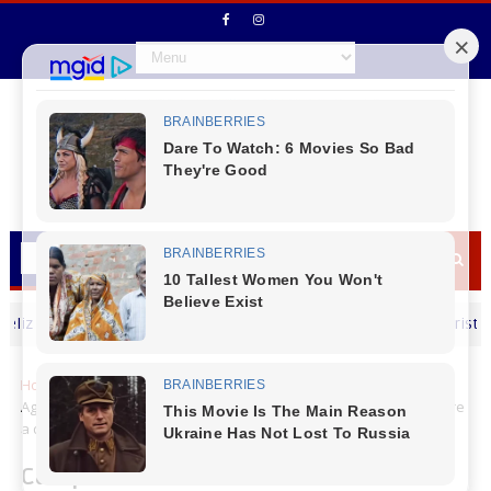
ia dos Pais
Vereador Rodrigo Cristo Rocha L
MENSAGEM DIA DOS PAIS
Home
Campo Real
Campo Real LDS - I Semana das Ciências
Agrárias aconteceu o primeiro minicurso, focado no controle sobre
a qualidade de plantio
Campo Real LDS - I Semana das