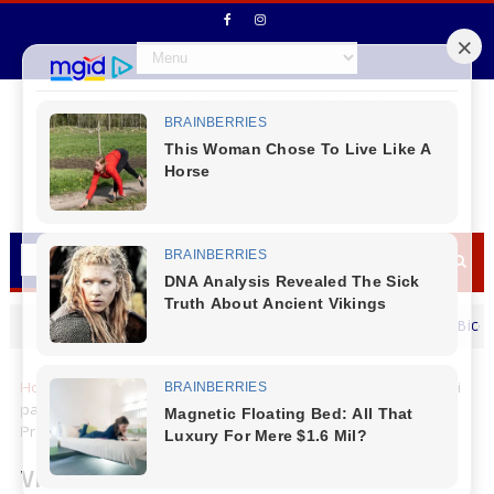
Vice - Prefeito Ademilson Moraes (Bico) deseja 
MENSAGEM DIA DOS PAIS
Home
Cantu
Virmond
Virmond - Prefeito Neimar Granoski
participou da Reunião da Cantuquiriguaçu com a presença do
Presidente da Itaipu Binacional Enio Veri
Virmond - Prefeito Neimar Granoski