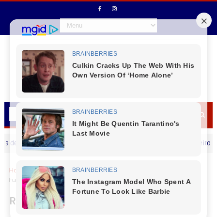
ja um Feliz dia dos Pais
Prefeito de Marqu
MENSAGEM DIA DOS PAIS
Home
Cantu
Marquinho
Reunião de Regularização
Fundiária Urbana em Marquinho
Reunião de Regularização Fundiária