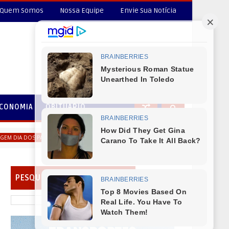
Quem Somos
Nossa Equipe
Envie Sua Notícia
CONOMIA
OBITUÁRIO
Secretário de Fazenda Maurício Osciany deseja um Feliz dia do
 PAIS
PESQUISAR EM NOSSO PORTAL