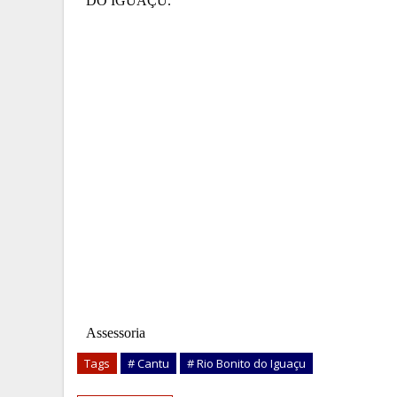
DO IGUAÇU.
Assessoria
Tags
# Cantu
# Rio Bonito do Iguaçu