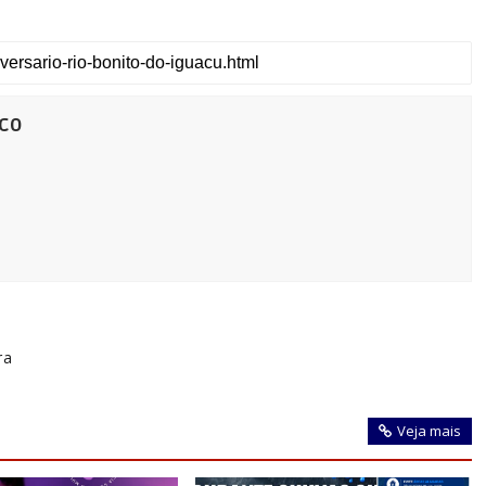
co
ra
Veja mais