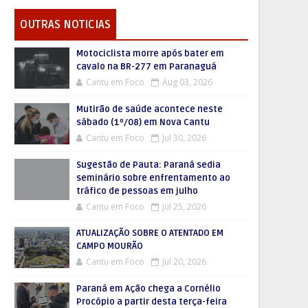
OUTRAS NOTICIAS
Motociclista morre após bater em
cavalo na BR-277 em Paranaguá
Cantu em Foco
Aug 03, 2026
Mutirão de saúde acontece neste
sábado (1º/08) em Nova Cantu
Cantu em Foco
Jul 30, 2026
Sugestão de Pauta: Paraná sedia
seminário sobre enfrentamento ao
tráfico de pessoas em julho
Cantu em Foco
Jul 25, 2026
ATUALIZAÇÃO SOBRE O ATENTADO EM
CAMPO MOURÃO
Cantu em Foco
Jul 20, 2026
Paraná em Ação chega a Cornélio
Procópio a partir desta terça-feira