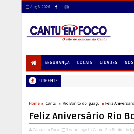
Aug 8, 2026
SEGURANÇA
LOCAIS
CIDADES
NOS
URGENTE
Home
Cantu
Rio Bonito do Iguaçu
Feliz Aniversári
Feliz Aniversário Rio B
Cantu em Foco
3 years ago
Cantu,
Rio Bonito do Ig