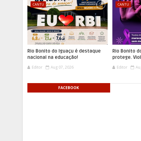
CANTU
CANTU
Rio Bonito do Iguaçu é destaque
Rio Bonito d
nacional na educação!
protege. Vio
Editor
Aug 07, 2026
Editor
Au
FACEBOOK