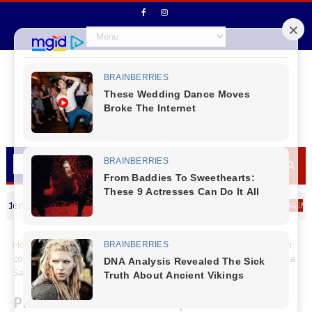
lson Moraes (Bico) deseja um Feliz dia dos Pais
MENSAGEM DIA DOS P
Home
Cantu
Pinhão
Pinhão - Prefeitura adquire Van 0 Km
com ar-condicionado e 16 lugares para transporte de pacientes da
Saúde
Pinhão - Prefeitura adquire Van 0 Km