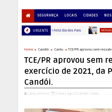
SEGURANÇA
LOCAIS
CIDADES
NOS
nes de Paula deseja um Feliz dia dos Pais
URGENTE
MENSAGEM DIA DOS 
Home
Candói
Cantu
TCE/PR aprovou sem ressalvas
TCE/PR aprovou sem re
exercício de 2021, da 
Candói.
Cantu em Foco
3 years ago
Candói,
Cantu,