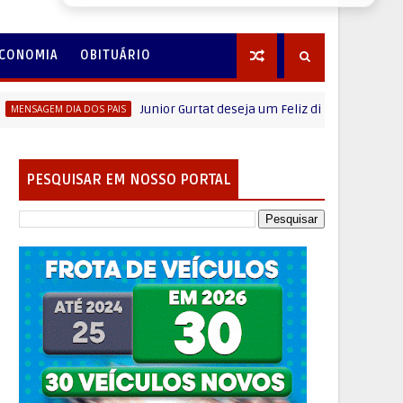
CONOMIA
OBITUÁRIO
Junior Gurtat deseja um Feliz dia dos Pais
 DIA DOS PAIS
M
PESQUISAR EM NOSSO PORTAL