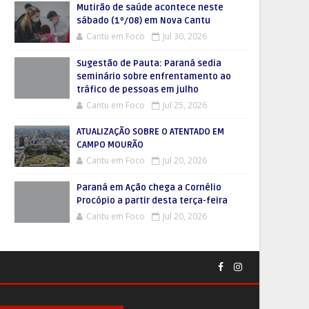
Mutirão de saúde acontece neste
sábado (1º/08) em Nova Cantu
Cantu em Foco
Jul 30, 2026
Sugestão de Pauta: Paraná sedia
seminário sobre enfrentamento ao
tráfico de pessoas em julho
Cantu em Foco
Jul 25, 2026
ATUALIZAÇÃO SOBRE O ATENTADO EM
CAMPO MOURÃO
Cantu em Foco
Jul 20, 2026
Paraná em Ação chega a Cornélio
Procópio a partir desta terça-feira
Cantu em Foco
Jul 20, 2026