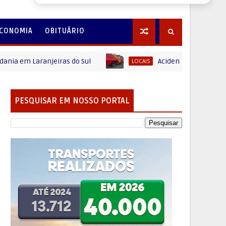
CONOMIA
OBITUÁRIO
m Laranjeiras do Sul
Acidente entre carro e motoc
LOCAIS
PESQUISAR EM NOSSO PORTAL