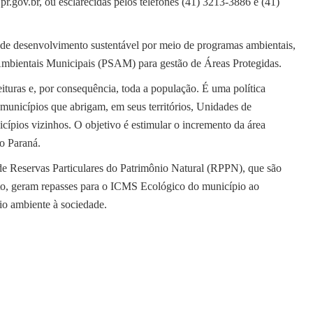
.gov.br, ou esclarecidas pelos telefones (41) 3213-3886 e (41)
 de desenvolvimento sustentável por meio de programas ambientais,
bientais Municipais (PSAM) para gestão de Áreas Protegidas.
turas e, por consequência, toda a população. É uma política
s municípios que abrigam, em seus territórios, Unidades de
ípios vizinhos. O objetivo é estimular o incremento da área
no Paraná.
s de Reservas Particulares do Patrimônio Natural (RPPN), que são
o, geram repasses para o ICMS Ecológico do município ao
o ambiente à sociedade.