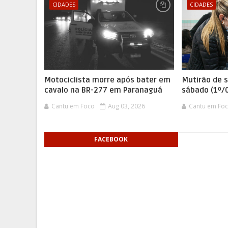
CIDADES
CIDADES
Motociclista morre após bater em
Mutirão de 
cavalo na BR-277 em Paranaguá
sábado (1º/
Cantu em Foco
Aug 03, 2026
Cantu em Fo
FACEBOOK