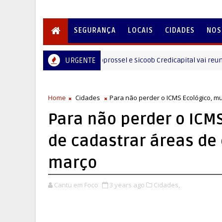
SEGURANÇA
LOCAIS
CIDADES
NOS
Dia C 2026 da Coprossel e Sicoob Credicapital vai reunir co
URGENTE
LOCAIS
Home
Cidades
Para não perder o ICMS Ecológico, m
Para não perder o ICM
de cadastrar áreas de
março
Cantu em Foco
3 years ago
Cidades,