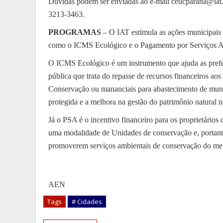
Dúvidas podem ser enviadas ao e-mail ceucparana@iat.pr
3213-3463.
PROGRAMAS
– O IAT estimula as ações municipais
como o ICMS Ecológico e o Pagamento por Serviços Am
O ICMS Ecológico é um instrumento que ajuda as prefei
pública que trata do repasse de recursos financeiros ao
Conservação ou mananciais para abastecimento de munic
protegida e a melhora na gestão do patrimônio natural 
Já o PSA é o incentivo financeiro para os proprietário
uma modalidade de Unidades de conservação e, portant
promoverem serviços ambientais de conservação do mei
AEN
Tags
# Cidades