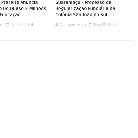
 Prefeito Anuncia
Guaraniaçu - Processo de
o De Quase 2 Milhões
Regularização Fundiária da
 Educação
Colônia São João do Sul
co
Dec 02, 2024
Cantu em Foco
Nov 28, 2024