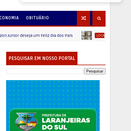
CONOMIA
OBITUÁRIO
 deseja um Feliz dia dos Pais
Dia C 2026 da Copro
LOCAIS
PESQUISAR EM NOSSO PORTAL