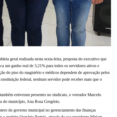
eia geral realizada nesta sexta-feira, proposta do executivo que 
ica um ganho real de 3,21% para todos os servidores ativos e 
sição do piso do magistério e médicos dependem de aprovação pelos 
vereadores, de um projeto de lei específico, já que pela constituição federal, nenhum servidor pode receber mais que o 
também estiveram presentes no sindicato, o vereador Marcelo 
ças do município, Ana Rosa Gregório. 
austero do governo municipal no gerenciamento das finanças 
o prefeito Osmário Portela, através de sua presidente Miriam 