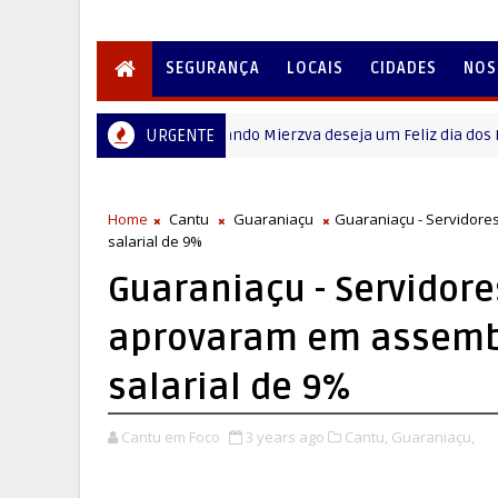
SEGURANÇA
LOCAIS
CIDADES
NOS
feito de Virmond Fernando Mierzva deseja um Feliz dia dos Pais
URGENTE
Home
Cantu
Guaraniaçu
Guaraniaçu - Servidore
salarial de 9%
Guaraniaçu - Servidore
aprovaram em assembl
salarial de 9%
Cantu em Foco
3 years ago
Cantu,
Guaraniaçu,