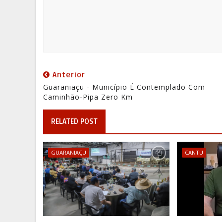
Anterior
Guaraniaçu - Município É Contemplado Com
Caminhão-Pipa Zero Km
RELATED POST
GUARANIAÇU
CANTU