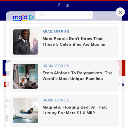
Prefeito de Virmond Fernando Mierzva deseja um Feliz dia dos Pai
Home
Cidades
É com pesar que noticiamos o falecimento de
Joel Alves Ferreira, 69 anos
É com pesar que noticiamos o