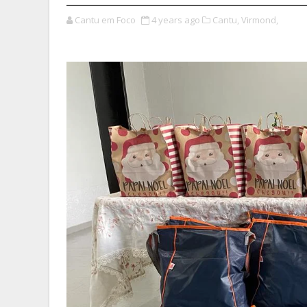
Cantu em Foco
4 years ago
Cantu,
Virmond,