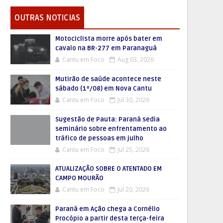
OUTRAS NOTICIAS
Motociclista morre após bater em
cavalo na BR-277 em Paranaguá
Cantu em Foco
Aug 03, 2026
Mutirão de saúde acontece neste
sábado (1º/08) em Nova Cantu
Cantu em Foco
Jul 30, 2026
Sugestão de Pauta: Paraná sedia
seminário sobre enfrentamento ao
tráfico de pessoas em julho
Cantu em Foco
Jul 25, 2026
ATUALIZAÇÃO SOBRE O ATENTADO EM
CAMPO MOURÃO
Cantu em Foco
Jul 20, 2026
Paraná em Ação chega a Cornélio
Procópio a partir desta terça-feira