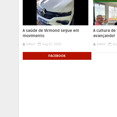
A saúde de Virmond segue em
A cultura d
movimento
avançando!
Editor
Aug 07, 2026
Editor
Au
FACEBOOK