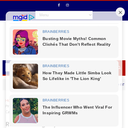
Acidente entre carro e motocicleta é registrado em Laranje
LOCAIS
Home
Cantu
Reserva do Iguaçu
Reserva do Iguaçu -
Prefeito Vitório Antunes De Paula Faz A Entrega Do Caminhão
Caçamba Para A Secretaria De Viação, Transportes E Obras
Reserva do Iguaçu - Prefeito Vitório