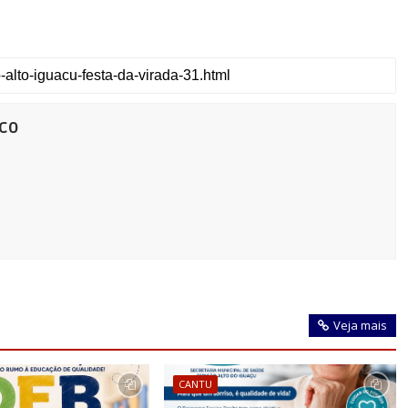
co
Veja mais
CANTU