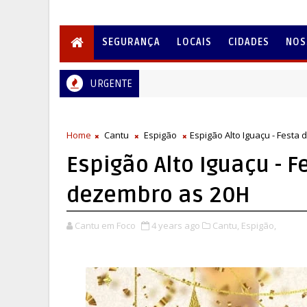
SEGURANÇA
LOCAIS
CIDADES
NOS
URGENTE
Home
Cantu
Espigão
Espigão Alto Iguaçu - Festa
Espigão Alto Iguaçu - F
dezembro as 20H
Cantu em Foco
4 years ago
Cantu,
Espigão,