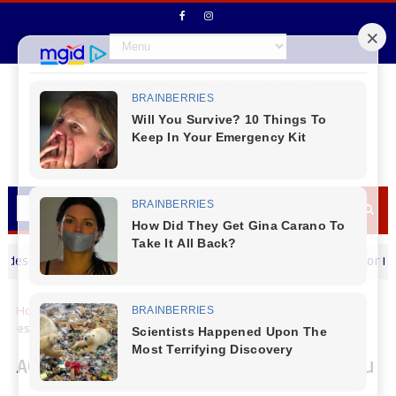
ja um Feliz dia dos Pais
Vereador Rodrigo 
MENSAGEM DIA DOS PAIS
Home
Locais
ACILS - Cursos de Transportes, faça seu curso
especializado na modalidade ONLINE
ACILS - Cursos de Transportes, faça seu