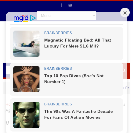
Secretário de Fazenda Maurício Osciany des
MENSAGEM DIA DOS PAIS
Home
Cantu
Virmond
Virmond - Confira a Programação da
Agrofest 2026
Virmond - Confira a Programação da